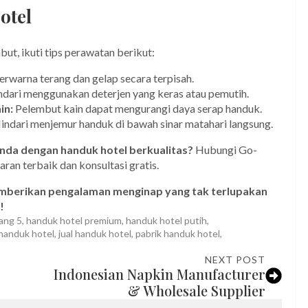
otel
ut, ikuti tips perawatan berikut:
rwarna terang dan gelap secara terpisah.
dari menggunakan deterjen yang keras atau pemutih.
in:
Pelembut kain dapat mengurangi daya serap handuk.
indari menjemur handuk di bawah sinar matahari langsung.
da dengan handuk hotel berkualitas?
Hubungi Go-
an terbaik dan konsultasi gratis.
mberikan pengalaman menginap yang tak terlupakan
!
ang 5
handuk hotel premium
handuk hotel putih
handuk hotel
jual handuk hotel
pabrik handuk hotel
NEXT POST
Indonesian Napkin Manufacturer
& Wholesale Supplier