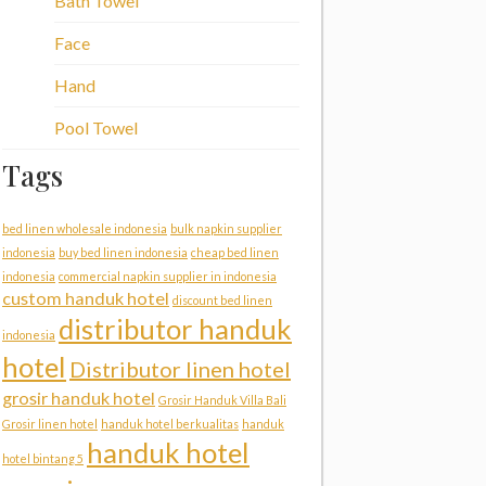
Bath Towel
Face
Hand
Pool Towel
Tags
bed linen wholesale indonesia
bulk napkin supplier
indonesia
buy bed linen indonesia
cheap bed linen
indonesia
commercial napkin supplier in indonesia
custom handuk hotel
discount bed linen
distributor handuk
indonesia
hotel
Distributor linen hotel
grosir handuk hotel
Grosir Handuk Villa Bali
Grosir linen hotel
handuk hotel berkualitas
handuk
handuk hotel
hotel bintang 5