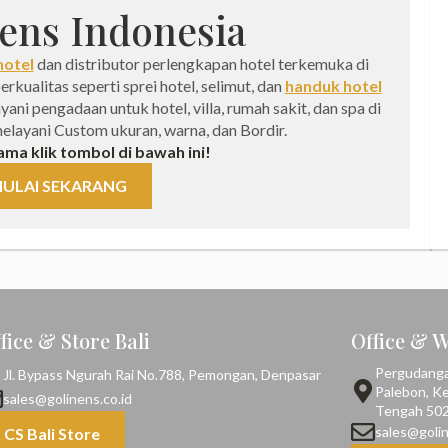
ens Indonesia
hotel
dan distributor perlengkapan hotel terkemuka di
kualitas seperti sprei hotel, selimut, dan
handuk hotel
ni pengadaan untuk hotel, villa, rumah sakit, dan spa di
melayani Custom ukuran, warna, dan Bordir.
ama klik tombol di bawah ini!
ULAI SEKARANG
fice & Store Bali
Office & 
Pergudangan,
Jl. Bypass Ngurah Rai No.788, Pemongan, Denpasar
Palebon, K
sales@golinens.co.id
Tengah 50
sales@golin
CS Bali Store