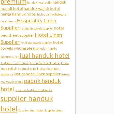
premium
handuk
handuk hotel putih
mandi hotel
handuk wajah hotel
harga handuk hotel
high-quality wholesale
Hospitality Linen
hotel linens
Supplier
hotel
hospitality towels supplier
Hotel Linen
bed sheet supplier
Supplier
hotel
hotel pool towels supplier
towels wholesale
indonesian napkin
jual handuk hotel
manufacturer
Jual linen hotel murah
Linen hotel berkualitas
Linen
Store Bali
Linen Supplier Bali
luxury bed linen
luxury hotel linen supplier
indonesia
luxury
pabrik handuk
pool towels in bulk
hotel
premium bed linen indonesia
supplier handuk
hotel
Supplier linen hotel
Supplier Linen