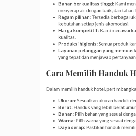
Bahan berkualitas tinggi:
Kami meng
menyerap air dengan baik, dan tahan 
Ragam pilihan:
Tersedia berbagai uk
kebutuhan setiap jenis akomodasi.
Harga kompetitif:
Kami menawarkan 
kualitas.
Produksi higienis:
Semua produk kami
Layanan pelanggan yang memuask
yang tepat dan menjawab pertanyaan
Cara Memilih Handuk Ho
Dalam memilih handuk hotel, pertimbangka
Ukuran:
Sesuaikan ukuran handuk de
Berat:
Handuk yang lebih berat umum
Bahan:
Pilih bahan yang sesuai deng
Warna:
Pilih warna yang sesuai deng
Daya serap:
Pastikan handuk memilik