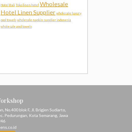
Wholesale
Hotel Bali
Toko linen hotel
Hotel Linen Supplier
wholesale luxury
pool towels
wholesale napkin supplier indonesia
wholesale pool towels
Workshop
 No.400 blok F, Jl. Brigjen Sudiarto,
ec. Pedurungan, Kota Semarang, Jawa
246
ens.co.id