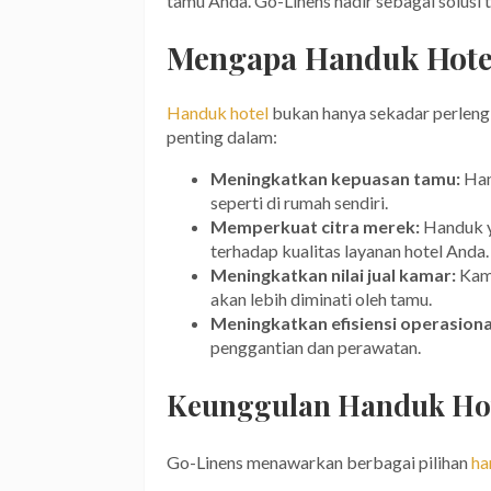
tamu Anda. Go-Linens hadir sebagai solusi
Mengapa Handuk Hotel
Handuk hotel
bukan hanya sekadar perleng
penting dalam:
Meningkatkan kepuasan tamu:
Han
seperti di rumah sendiri.
Memperkuat citra merek:
Handuk y
terhadap kualitas layanan hotel Anda.
Meningkatkan nilai jual kamar:
Kama
akan lebih diminati oleh tamu.
Meningkatkan efisiensi operasiona
penggantian dan perawatan.
Keunggulan Handuk Hot
Go-Linens menawarkan berbagai pilihan
ha