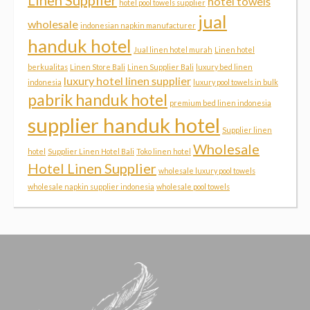
Linen Supplier
hotel towels
hotel pool towels supplier
jual
wholesale
indonesian napkin manufacturer
handuk hotel
Jual linen hotel murah
Linen hotel
berkualitas
Linen Store Bali
Linen Supplier Bali
luxury bed linen
luxury hotel linen supplier
indonesia
luxury pool towels in bulk
pabrik handuk hotel
premium bed linen indonesia
supplier handuk hotel
Supplier linen
Wholesale
hotel
Supplier Linen Hotel Bali
Toko linen hotel
Hotel Linen Supplier
wholesale luxury pool towels
wholesale napkin supplier indonesia
wholesale pool towels