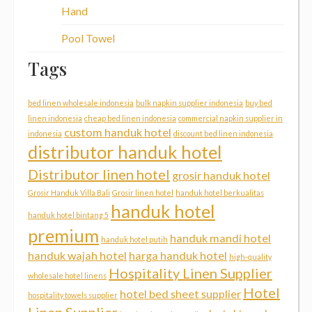
Hand
Pool Towel
Tags
bed linen wholesale indonesia
bulk napkin supplier indonesia
buy bed
linen indonesia
cheap bed linen indonesia
commercial napkin supplier in
custom handuk hotel
indonesia
discount bed linen indonesia
distributor handuk hotel
Distributor linen hotel
grosir handuk hotel
Grosir Handuk Villa Bali
Grosir linen hotel
handuk hotel berkualitas
handuk hotel
handuk hotel bintang 5
premium
handuk mandi hotel
handuk hotel putih
handuk wajah hotel
harga handuk hotel
high-quality
Hospitality Linen Supplier
wholesale hotel linens
Hotel
hotel bed sheet supplier
hospitality towels supplier